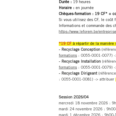
Durée :
19 heures
Horaire :
en journée
Chèques-formation : 19 CF* + 
Si vous utilisez des CF, le coût
Informations et commande des ch
https://www.leforem.be/entrepris
*19 CF
à répartir de la manière 
- Recyclage Conception
(référen
formations
: 0055-0001-0077) ->
- Recyclage Installation
(référen
formations
: 0055-0001-0079) ->
- Recyclage Dirigeant
(référenc
: 0055-0001-0081) -> attribuer
Session 2026/04
mercredi 18 novembre 2026 : 9
mardi 24 novembre 2026 : 9h0
mardi 1 décembre 2026 : 9h00