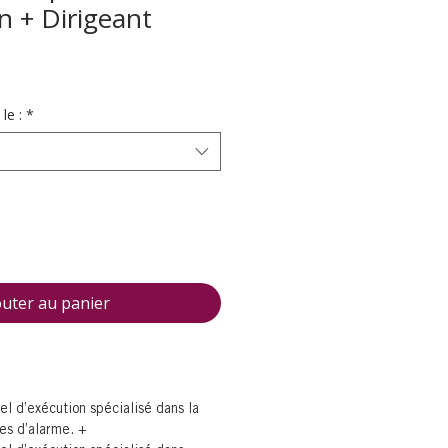
on + Dirigeant
le :
*
outer au panier
l d’exécution spécialisé dans la
es d’alarme. +