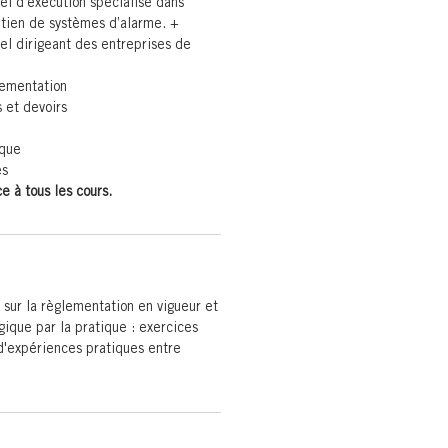
l d’exécution spécialisé dans
tretien de systèmes d’alarme. +
l dirigeant des entreprises de
lementation
s et devoirs
ique
es
e à tous les cours.
 sur la règlementation en vigueur et
ique par la pratique : exercices
d'expériences pratiques entre