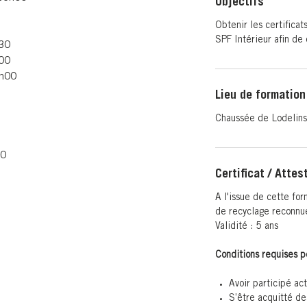
Objectifs
Obtenir les certifica
SPF Intérieur afin de
h30
h00
6h00
Lieu de formation
Chaussée de Lodelins
00
Certificat / Attes
A l'issue de cette for
de recyclage reconnue
Validité : 5 ans
Conditions requises po
Avoir participé a
S’être acquitté des