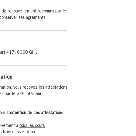
ts de renouvellement reconnus par le
 conserver ses agréments.
art 417, 6060 Gilly
tation
mation, vous recevez les attestations
s par le SPF Intérieur.
ur l’obtention de ces attestation
s :
ctivement à
tous les cours
 frais d'inscription