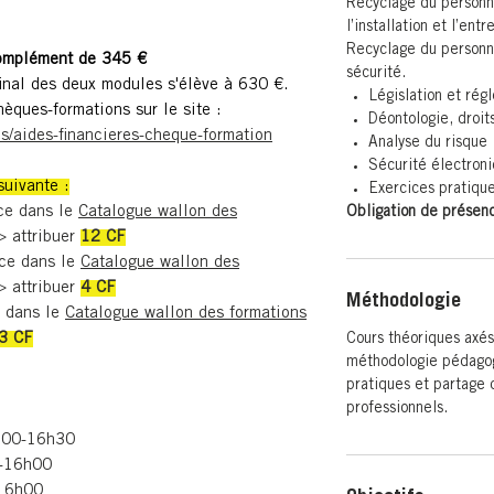
Recyclage du personne
l’installation et l’en
Recyclage du personne
complément de 345 €
sécurité.
 final des deux modules s'élève à 630 €.
Législation et rég
èques-formations sur le site :
Déontologie, droit
es/aides-financieres-cheque-formation
Analyse du risque
Sécurité électron
suivante :
Exercices pratiqu
ce dans le
Catalogue wallon des
Obligation de présenc
 attribuer
12 CF
ce dans le
Catalogue wallon des
 attribuer
4 CF
Méthodologie
e dans le
Catalogue wallon des formations
3 CF
Cours théoriques axés
méthodologie pédagog
pratiques et partage 
professionnels.
h00-16h30
0-16h00
-16h00