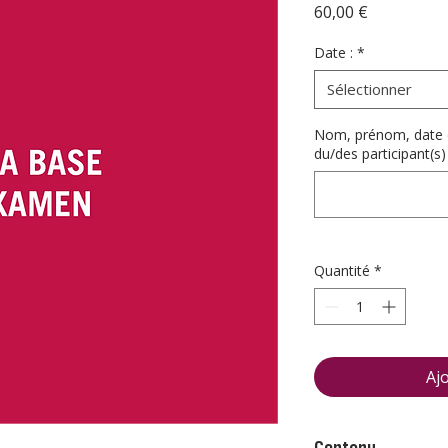
Prix
60,00 €
Date :
*
Sélectionner
Nom, prénom, date d
du/des participant(s)
Quantité
*
Aj