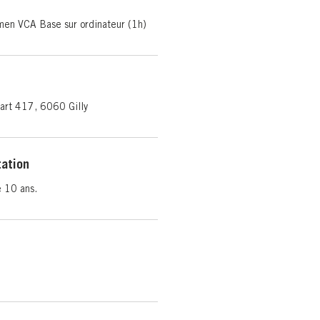
amen VCA Base sur ordinateur (1h)
art 417, 6060 Gilly
tation
e 10 ans.